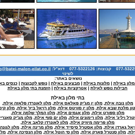
o@batei-malon-eilat.co.il
לשינוי
נושאים באתר:
מלון באילת
|
מלונות באילת
|
מבצעים באילת
|
נופש לקבוצות
|
כנסים בא
חבילות נופש לאילת
|
אטרקציות באילת
|
הזמנת בתי מלון באילת
בתי מלון באילת
מלון נובה אילת
,
מלון יו מג'יק פאלאס אילת
,
מלון לאונרדו פלאזה אילת
,
טון מלכת שבא אילת
,
מלון יו סוויטס אילת
,
מלון רויאל ביץ' אילת
,
מלון קיס
מלון ספורט אילת
,
מלון אגמים אילת
,
מלון המלך שלמה אילת
,
רל ויליג' אילת
,
מלון רימונים אילת
,
מלון ים סוף אילת
,
מלון מג'יק סאנריי
מלון פרימה מיוזיק אילת
,
מלון לאונרדו קלאב אילת
,
ויאל גארדן אילת
,
מלון אסטרל סיסייד אילת
,
מלון מרינה אילת
,
מלון לגונה
לת
,
מלון סנטרל פארק אילת
,
מלון סי הוטל אילת
,
מלון הנסיכה אילת
,
מלו