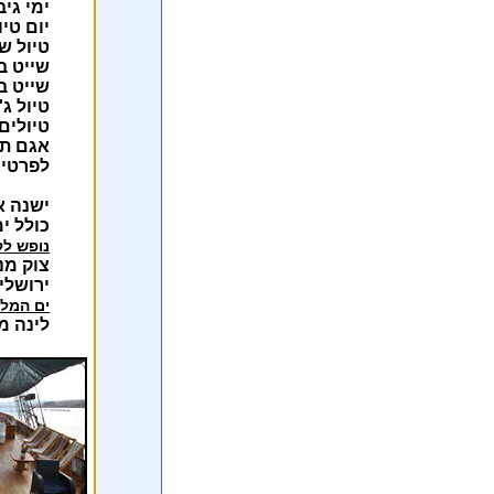
ימי גי
יום טי
טיול ש
שייט ב
שייט ב
טיול ג'
טיולים
אגם תמ
לפרטים
ישנה 
כולל ימ
נופש לק
צוק מנ
ירושלים
ים המלח
לינה מ