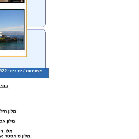
משפחות / יחידים: 077-5322922 קבוצות: 077-5322126 דוא"ל:
בתי 
מלון היל
מלון אסט
מלון ר
מלון סיאסטה אי